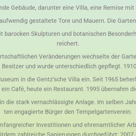
ende Gebäude, darunter eine Villa, eine Remise mit
aufwendig gestaltete Tore und Mauern. Die Garte
t barocken Skulpturen und botanischen Besonderh
reichert.
rtschaftlichen Veränderungen wechselte der Gart
 Besitzer und wurde unterschiedlich gepflegt. 191
useum in die Gentz’sche Villa ein. Seit 1965 beher
 ein Café, heute ein Restaurant. 1995 übernahm di
n die stark vernachlässigte Anlage. Im selben Jah
ten engagierte Bürger den Tempelgartenverein.
fangreicher Investitionen und ehrenamtlicher Arb
itdem zahlreiche Sanierungen durchgeführt: 2007