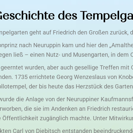
Geschichte des Tempelga
pelgarten geht auf Friedrich den Großen zurück, 
onprinz nach Neuruppin kam und hier den „Amalth
legen ließ – einen Nutz- und Musengarten, in dem 
eerntet wurden, aber auch gesellige Treffen mit O
nden. 1735 errichtete Georg Wenzeslaus von Knob
llotempel, der bis heute das Herzstück des Gartens
wurde die Anlage von der Neuruppiner Kaufmannsf
rworben, die sie im Andenken an Friedrich restauri
e Öffentlichkeit zugänglich machte. Unter Mitwirk
kten Carl von Diebitsch entstanden beeindruckend