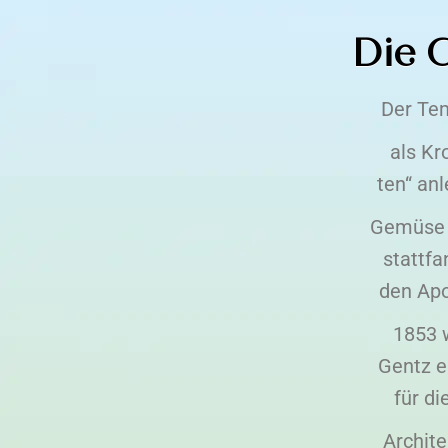
Die 
Der Tem
als Kr
ten“ an
Gemüse g
stattfa
den Apo
1853 
Gentz e
für di
Archite