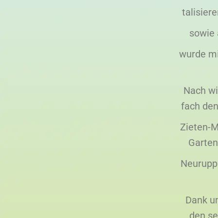
talisier
sowie 
wurde mi
Nach wi
fach den
Zieten-M
Garten
Neuruppi
Dank um
den se