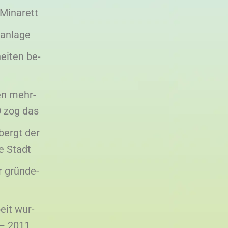
 Minarett
nanlage
eiten be-
en mehr-
0 zog das
bergt der
e Stadt
r gründe-
eit wur-
 – 2011