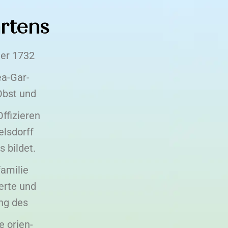
rtens
der 1732
ea-Gar-
Obst und
ffizieren
elsdorff
 bildet.
amilie
erte und
ung des
e orien-