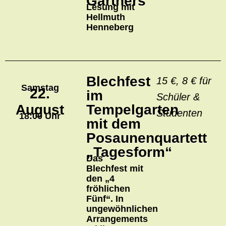
Gärtners
Lesung mit
Hellmuth
Henneberg
Blechfest
15 €, 8 € für
Samstag
22.
im
Schüler &
August
Tempelgarten
Studenten
18:00 Uhr
mit dem
Posaunenquartett
„Tagesform“
Das
Blechfest mit
den „4
fröhlichen
Fünf“. In
ungewöhnlichen
Arrangements