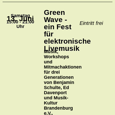
Green
Samstag
13. Juni
Wave -
15:00 - 21:00
Eintritt frei
ein Fest
Uhr
für
elektronische
Livemusik
Musik,
Workshops
und
Mitmachaktionen
für drei
Generationen
von Benjamin
Schulte, Ed
Davenport
und Musik-
Kultur
Brandenburg
e.V.,