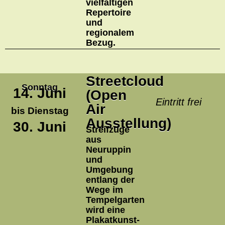
vielfältigen
Repertoire
und
regionalem
Bezug.
Streetcloud
Sonntag
14. Juni
(Open
Eintritt frei
Air
bis Dienstag
Ausstellung)
30. Juni
Streifzüge
aus
Neuruppin
und
Umgebung
entlang der
Wege im
Tempelgarten
wird eine
Plakatkunst-