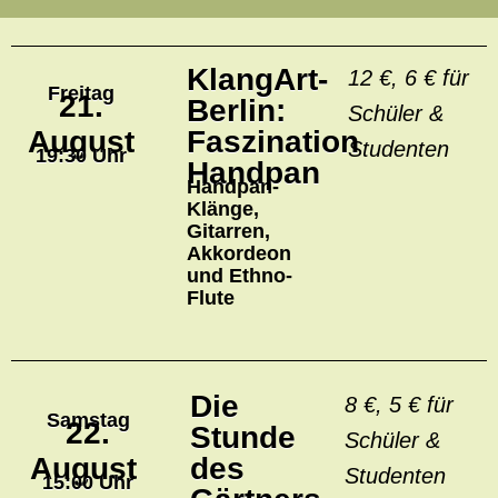
KlangArt-
12 €, 6 € für
Freitag
21.
Berlin:
Schüler &
August
Faszination
Studenten
19:30 Uhr
Handpan
Handpan-
Klänge,
Gitarren,
Akkordeon
und Ethno-
Flute
Die
8 €, 5 € für
Samstag
22.
Stunde
Schüler &
August
des
Studenten
15:00 Uhr