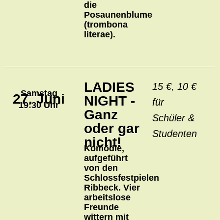
die
Posaunenblume
(trombona
literae).
LADIES
15 €, 10 €
Samstag
27. Juni
NIGHT -
für
19:30 Uhr
Ganz
Schüler &
oder gar
Studenten
nicht!
Komödie,
aufgeführt
von den
Schlossfestpielen
Ribbeck. Vier
arbeitslose
Freunde
wittern mit