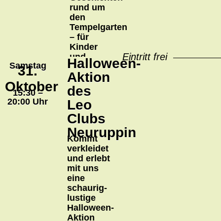
rund um
den
Tempelgarten
– für
Kinder
Eintritt frei
und
Halloween-
Samstag
Erwachsene
31.
Aktion
Oktober
des
15:30 –
20:00 Uhr
Leo
Clubs
Neuruppin
Kommt
verkleidet
und erlebt
mit uns
eine
schaurig-
lustige
Halloween-
Aktion