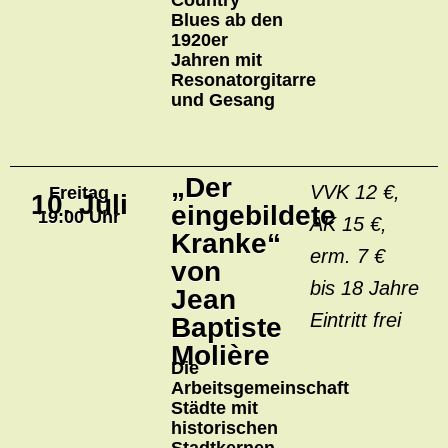
Country
Blues ab den
1920er
Jahren mit
Resonatorgitarre
und Gesang
„Der
VVK 12 €,
Freitag
10. Juli
eingebildete
19:00 Uhr
AK 15 €,
Kranke“
erm. 7 €
von
bis 18 Jahre
Jean
Eintritt frei
Baptiste
Molière
Die
Arbeitsgemeinschaft
Städte mit
historischen