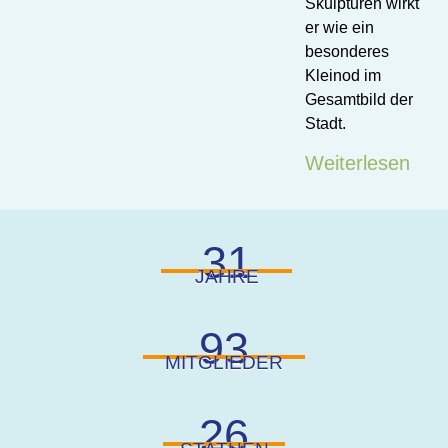
Skulpturen wirkt
er wie ein
besonderes
Kleinod im
Gesamtbild der
Stadt.
Weiterlesen
31
JAHRE
93
MITGLIEDER
26