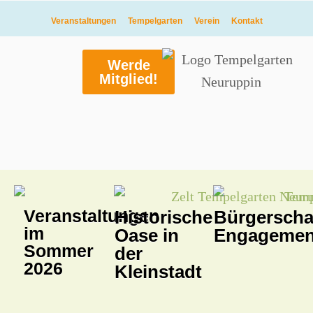
Veranstaltungen
Tempelgarten
Verein
Kontakt
Werde
Mitglied!
Veranstaltungen
Historische
Bürgerscha
im
Oase in
Engagemen
Sommer
der
2026
Kleinstadt