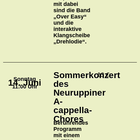
mit dabei
sind die Band
„Over Easy“
und die
interaktive
Klangscheibe
„Drehlodie“.
Sommerkonzert
10 €
Sonntag
14. Juni
des
11:00 Uhr
Neuruppiner
A-
cappella-
Chores
Berührendes
Programm
mit einem