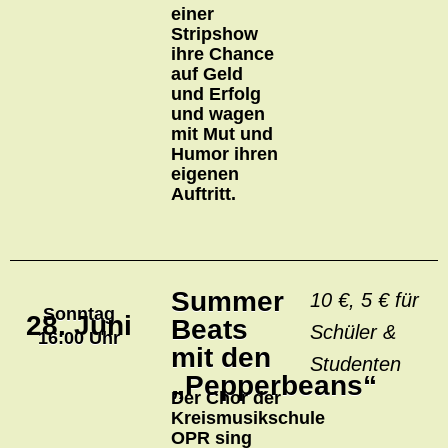
einer
Stripshow
ihre Chance
auf Geld
und Erfolg
und wagen
mit Mut und
Humor ihren
eigenen
Auftritt.
Summer
10 €, 5 € für
Sonntag
28. Juni
Beats
Schüler &
16:00 Uhr
mit den
Studenten
„Pepperbeans“
Der Chor der
Kreismusikschule
OPR sing