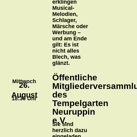
erklingen
Musical-
Melodien,
Schlager,
Märsche oder
Werbung –
und am Ende
gilt: Es ist
nicht alles
Blech, was
glänzt.
Öffentliche
Mittwoch
26.
Mitgliederversamml
des
August
18:30 Uhr
Tempelgarten
Neuruppin
e.V.
Sie sind
herzlich dazu
eingeladen.