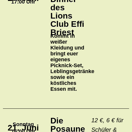
17:00 Uhr
des
Lions
Club Effi
Briest
Kommt in
weißer
Kleidung und
bringt euer
eigenes
Picknick-Set,
Leblingsgetränke
sowie ein
köstliches
Essen mit.
Die
12 €, 6 € für
Sonntag
21. Juni
Posaune
Schüler &
16:00 Uhr