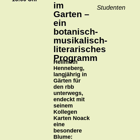
im
Studenten
Garten –
ein
botanisch-
musikalisch-
literarisches
Programm
Hellmuth
Henneberg,
langjährig in
Gärten für
den rbb
unterwegs,
endeckt mit
seinem
Kollegen
Karten Noack
eine
besondere
Blume: