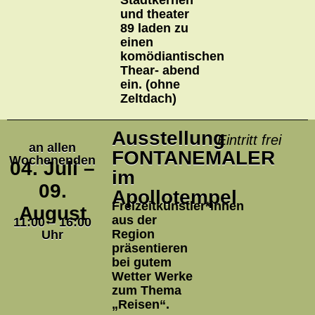
Stadtkernen
und theater
89 laden zu
einen
komödiantischen
Thear- abend
ein. (ohne
Zeltdach)
Ausstellung
Eintritt frei
an allen
FONTANEMALER
Wochenenden
04. Juli –
im
09.
Apollotempel
Freizeitkünstler*innen
August
aus der
11:00 – 16:00
Region
Uhr
präsentieren
bei gutem
Wetter Werke
zum Thema
„Reisen“.