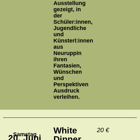
Ausstellung
gezeigt, in
der
Schüler:innen,
Jugendliche
und
Künsterl:innen
aus
Neuruppin
ihren
Fantasien,
Wünschen
und
Perspektiven
Ausdruck
verleihen.
White
20 €
Samstag
20. Juni
Dinner