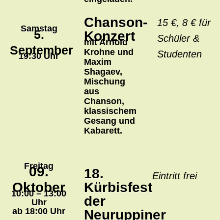
Chanson-
15 €, 8 € für
Samstag
5.
Konzert
Schüler &
mit Arnold
September
Krohne und
Studenten
19:30 Uhr
Maxim
Shagaev,
Mischung
aus
Chanson,
klassischem
Gesang und
Kabarett.
Freitag
09.
18.
Eintritt frei
Oktober
Kürbisfest
10:00 – 13:00
der
Uhr
ab 18:00 Uhr
Neuruppiner