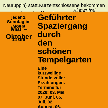
Neuruppin) statt.Kurzentschlossene bekommen
Eintritt frei
auch an der Abendkasse noch Karten.
Geführter
jeder 1.
Sonntag im
Spaziergang
Monat
Mai –
durch
Oktober
14 Uhr
den
schönen
Tempelgarten
Eine
kurzweilige
Stunde voller
Erzählungen.
Termine für
2026: 03. Mai,
07. Juni, 05.
Juli, 02.
August, 06.