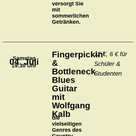
versorgt Sie
mit
sommerlichen
Getränken.
Fingerpickin'
12 €, 6 € für
Samstag
04. Juli
&
Schüler &
19:30 Uhr
Bottleneck
Studenten
Blues
Guitar
mit
Wolfgang
Kalb
die
vielseitigen
Genres des