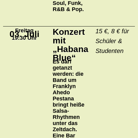
Soul, Funk,
R&B & Pop.
Konzert
Freitag
15 €, 8 € für
03. Juli
19:30 Uhr
mit
Schüler &
„Habana
Studenten
Blue“
Es darf
getanzt
werden: die
Band um
Franklyn
Ahedo
Pestana
bringt heiße
Salsa-
Rhythmen
unter das
Zeltdach.
Eine Bar