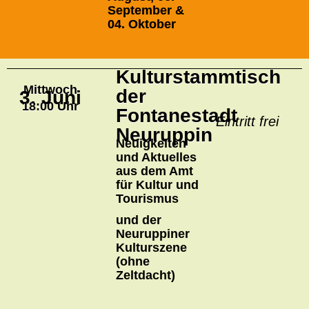
September &
04. Oktober
Kulturstammtisch
Mittwoch
der
3. Juni
18:00 Uhr
Fontanestadt
Eintritt frei
Neuruppin
Neuigkeiten
und Aktuelles
aus dem Amt
für Kultur und
Tourismus
und der
Neuruppiner
Kulturszene
(ohne
Zeltdacht)