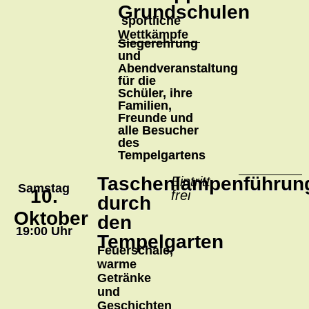
Grundschulen
sportliche
Wettkämpfe
Siegerehrung
und
Abendveranstaltung
für die
Schüler, ihre
Familien,
Freunde und
alle Besucher
des
Tempelgartens
Taschenlampenführun
Eintritt
Samstag
10.
frei
durch
Oktober
den
19:00 Uhr
Tempelgarten
Feuerschale,
warme
Getränke
und
Geschichten